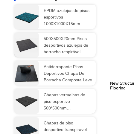
EPDM azulejos de pisos
esportivos
1000X1000X15mm
Ginásio de borracha
tapetes de piso respirável
500X500X20mm Pisos
desportivos azulejos de
borracha respirável
tapetes personalizados
Antiderrapante Pisos
Deportivos Chapa De
Borracha Composta Leve
New Structu
Flooring
Chapas vermelhas de
piso esportivo
500*500mm
1000mm*1000mm
Pavimento de ginásio de
Chapas de piso
borracha
desportivo transpiravel