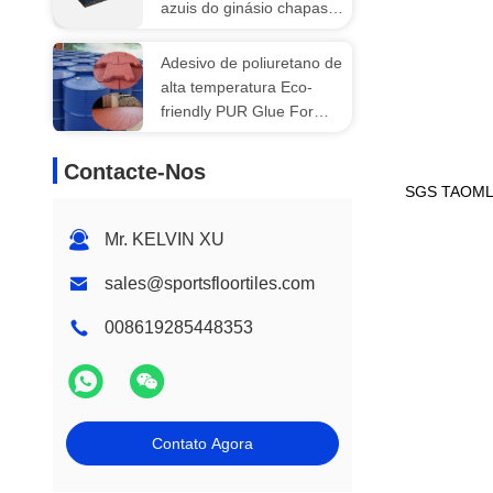
azuis do ginásio chapas
de piso de tapete
500X500X20mm
Adesivo de poliuretano de
alta temperatura Eco-
friendly PUR Glue For
Horse Stable
Contacte-Nos
SGS TAOM
Mr. KELVIN XU
sales@sportsfloortiles.com
008619285448353
Contato Agora