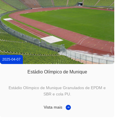
2025-04-07
Estádio Olímpico de Munique
Estádio Olímpico de Munique Granulados de EPDM e
SBR e cola PU.
Vista mais