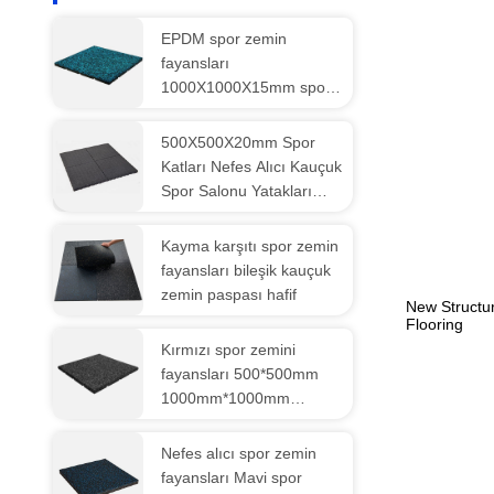
EPDM spor zemin
fayansları
1000X1000X15mm spor
salonu kauçuk zemin
paspasları solunumlu
500X500X20mm Spor
Katları Nefes Alıcı Kauçuk
Spor Salonu Yatakları
Özel
Kayma karşıtı spor zemin
fayansları bileşik kauçuk
zemin paspası hafif
New Structu
Flooring
Kırmızı spor zemini
fayansları 500*500mm
1000mm*1000mm
Kauçuk spor salonu
zemini
Nefes alıcı spor zemin
fayansları Mavi spor