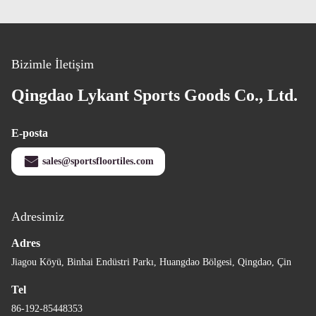
Bizimle İletişim
Qingdao Lykant Sports Goods Co., Ltd.
E-posta
sales@sportsfloortiles.com
Adresimiz
Adres
Jiagou Köyü, Binhai Endüstri Parkı, Huangdao Bölgesi, Qingdao, Çin
Tel
86-192-85448353