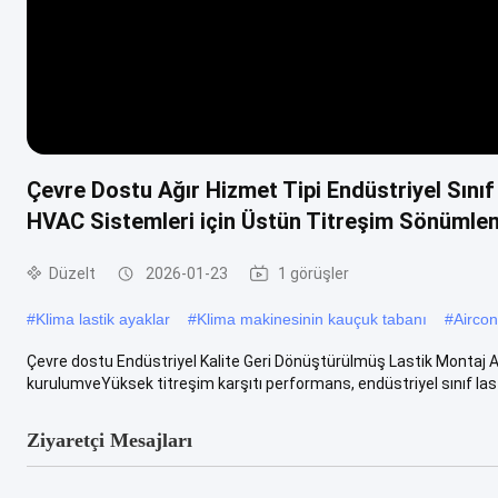
Çevre Dostu Ağır Hizmet Tipi Endüstriyel Sını
HVAC Sistemleri için Üstün Titreşim Sönümle
Düzelt
2026-01-23
1 görüşler
#
Klima lastik ayaklar
#
Klima makinesinin kauçuk tabanı
#
Aircon
Çevre dostu Endüstriyel Kalite Geri Dönüştürülmüş Lastik Monta
kurulumveYüksek titreşim karşıtı performans, endüstriyel sınıf last
Ziyaretçi Mesajları