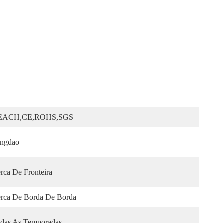
EACH,CE,ROHS,SGS
ngdao
rca De Fronteira
rca De Borda De Borda
das As Temporadas