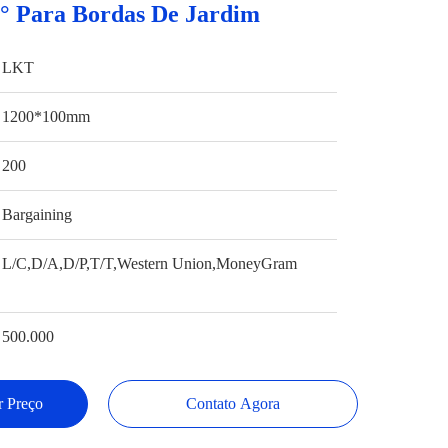
70° Para Bordas De Jardim
LKT
1200*100mm
200
Bargaining
L/C,D/A,D/P,T/T,Western Union,MoneyGram
500.000
 Preço
Contato Agora