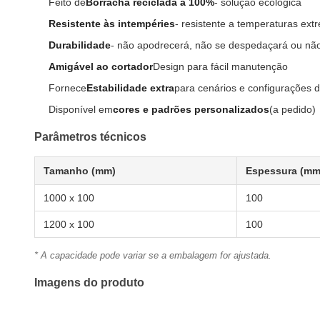
Feito de
Borracha reciclada a 100%
- solução ecológica
Resistente às intempéries
- resistente a temperaturas ex
Durabilidade
- não apodrecerá, não se despedaçará ou não
Amigável ao cortador
Design para fácil manutenção
Fornece
Estabilidade extra
para cenários e configurações 
Disponível em
cores e padrões personalizados
(a pedido)
Parâmetros técnicos
Tamanho (mm)
Espessura (mm
1000 x 100
100
1200 x 100
100
* A capacidade pode variar se a embalagem for ajustada.
Imagens do produto