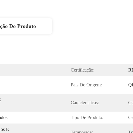
ição Do Produto
Certificação:
R
País De Origem:
Qi
 
Características:
Ce
ados
Tipo De Produto:
Ce
os E 
Temporada:
To