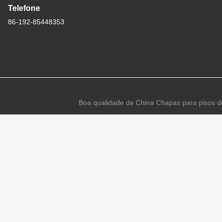
Telefone
86-192-85448353
Boa qualidade de China Chapas para pisos de