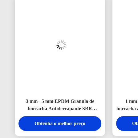
3 mm - 5 mm EPDM Granula de
1 mm 
borracha Antiderrapante SBR
borracha 
Granula de borracha para playground
Obtenha o melhor preço
ao ar livre
Ob