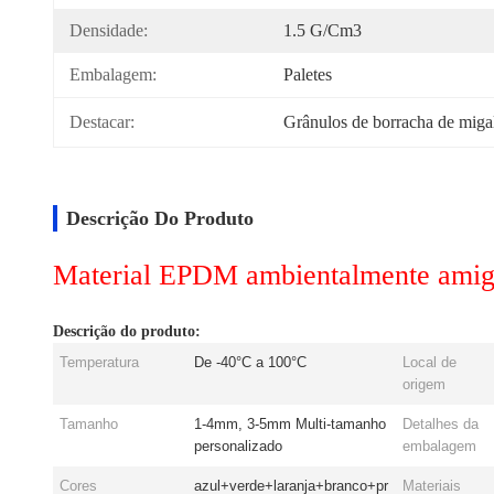
Densidade:
1.5 G/cm3
Embalagem:
Paletes
Destacar:
Grânulos de borracha de migal
Descrição Do Produto
Material EPDM ambientalmente amigáve
Descrição do produto:
Temperatura
De -40°C a 100°C
Local de
origem
Tamanho
1-4mm, 3-5mm Multi-tamanho
Detalhes da
personalizado
embalagem
Cores
azul+verde+laranja+branco+pr
Materiais