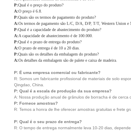
P:
Qual é o preço do produto?
A:
O preço é 6.8.
P:
Quais são os termos de pagamento do produto?
A:
Os termos de pagamento são L/C, D/A, D/P, T/T, Western Union 
P:
Qual é a capacidade de abastecimento do produto?
A:
A capacidade de abastecimento é de 100.000.
P:
Qual é o prazo de entrega do produto?
A:
O prazo de entrega é de 10 a 20 dias.
P:
Quais são os detalhes da embalagem do produto?
A:
Os detalhes da embalagem são de palete e caixa de madeira.
P: É uma empresa comercial ou fabricante?
R: Somos um fabricante profissional de materiais de solo espo
Qingdao, China.
P: Qual é a escala de produção da sua empresa?
A: Nossa produção anual de grânulos de borracha é de cerca 
P: Fornece amostras?
R: Temos a honra de lhe oferecer amostras gratuitas e frete gra
P: Qual é o seu prazo de entrega?
R: O tempo de entrega normalmente leva 10-20 dias, depende 