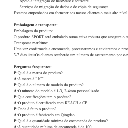
Apoio à integração de hardware e software
Serviços de migração de dados e de cópia de segurança
Estamos empenhados em fornecer aos nossos clientes o mais alto nível
Embalagem e transporte:
Embalagem do produto:
O produto SPORT será embalado numa caixa robusta que assegure o tra
Transporte marítimo:
Uma vez confirmada a encomenda, processaremos e enviaremos o produt
5-7 dias úteisOs clientes receberão um número de rastreamento por e-
Perguntas frequentes:
P:
Qual é a marca do produto?
A:
A marca é LKT.
P:
Qual é o número de modelo do produto?
A:
O número do modelo é 1-3, 2-4mm personalizado.
P:
Que certificações tem o produto?
A:
O produto é certificado com REACH e CE.
P:
Onde é feito o produto?
A:
O produto é fabricado em Qingdao.
P:
Qual é a quantidade mínima de encomenda do produto?
A:
A quantidade mínima de encomenda é de 100.