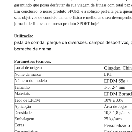
garantindo que possa desfrutar da sua viagem de fitness com total paz d
Em conclusão, o nosso produto SPORT é a solução perfeita para quem qu
seus objetivos de condicionamento físico e melhorar o seu desempenho 
jornada de fitness com nosso produto SPORT hoje!
Utilização:
pista de corrida, parque de diversões, campos desportivos,
borracha de grama
Parâmetros técnicos:
Local de origem
Qingdao, Chin
Nome da marca
LKT
Número do modelo
EPDM 65a +
Tamanho
1-3, 2-4 mm
Materiais
EPDM Borrach
Teor de EPDM
10% a 33%
Aplicação
Área de Jogos
Densidade
10,3-1,8 g/cm3
Embalagem
25 kg/saco
Cores
Personalizado
Características