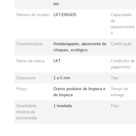
eto
Número do modelo
LKT-EM1435
Capacidade
de
abasteciment
o
Características
Antiderrapante, absorvente de
Certificação
choques, ecológico
Nome da marca
LKT
Condições de
pagamento
Espessura
1 a 5 mm
Tipo
Preço
Outros produtos de limpeza e
Tempo de
de limpeza
entrega
Quantidade
1 tonelada
País
mínima de
encomenda