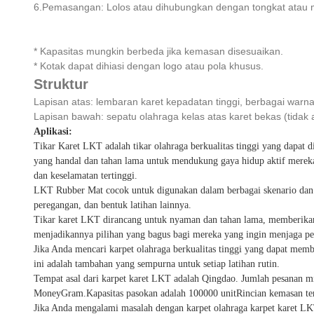
6.Pemasangan: Lolos atau dihubungkan dengan tongkat atau
* Kapasitas mungkin berbeda jika kemasan disesuaikan.
* Kotak dapat dihiasi dengan logo atau pola khusus.
Struktur
Lapisan atas: lembaran karet kepadatan tinggi, berbagai warna
Lapisan bawah: sepatu olahraga kelas atas karet bekas (tidak
Aplikasi:
Tikar Karet LKT adalah tikar olahraga berkualitas tinggi yang dapat d
yang handal dan tahan lama untuk mendukung gaya hidup aktif merek
dan keselamatan tertinggi.
LKT Rubber Mat cocok untuk digunakan dalam berbagai skenario dan ke
peregangan, dan bentuk latihan lainnya.
Tikar karet LKT dirancang untuk nyaman dan tahan lama, memberikan 
menjadikannya pilihan yang bagus bagi mereka yang ingin menjaga per
Jika Anda mencari karpet olahraga berkualitas tinggi yang dapat memb
ini adalah tambahan yang sempurna untuk setiap latihan rutin.
Tempat asal dari karpet karet LKT adalah Qingdao. Jumlah pesanan mi
MoneyGram.Kapasitas pasokan adalah 100000 unitRincian kemasan ter
Jika Anda mengalami masalah dengan karpet olahraga karpet karet 