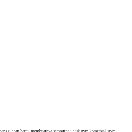
an penggunaan berat, membuatnya sempurna untuk gym komersial, gym