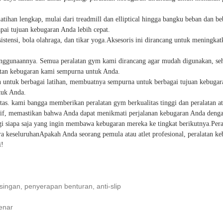
han lengkap, mulai dari treadmill dan elliptical hingga bangku beban dan be
ai tujuan kebugaran Anda lebih cepat.
istensi, bola olahraga, dan tikar yoga.Aksesoris ini dirancang untuk meningk
nggunaannya. Semua peralatan gym kami dirancang agar mudah digunakan, seh
atan kebugaran kami sempurna untuk Anda.
 untuk berbagai latihan, membuatnya sempurna untuk berbagai tujuan kebuga
tuk Anda.
s. kami bangga memberikan peralatan gym berkualitas tinggi dan peralatan a
f, memastikan bahwa Anda dapat menikmati perjalanan kebugaran Anda dengan
 siapa saja yang ingin membawa kebugaran mereka ke tingkat berikutnya.Pera
a keseluruhanApakah Anda seorang pemula atau atlet profesional, peralatan 
i!
singan, penyerapan benturan, anti-slip
enar