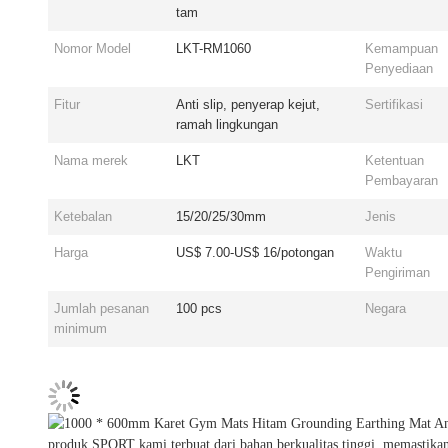
tam
Nomor Model
LKT-RM1060
Kemampuan
Penyediaan
Fitur
Anti slip, penyerap kejut,
Sertifikasi
ramah lingkungan
Nama merek
LKT
Ketentuan
Pembayaran
Ketebalan
15/20/25/30mm
Jenis
Harga
US$ 7.00-US$ 16/potongan
Waktu
Pengiriman
Jumlah pesanan
100 pcs
Negara
minimum
produk SPORT kami terbuat dari bahan berkualitas tinggi, memastik