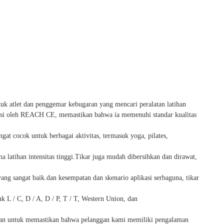
ntuk atlet dan penggemar kebugaran yang mencari peralatan latihan
kasi oleh REACH CE, memastikan bahwa ia memenuhi standar kualitas
t cocok untuk berbagai aktivitas, termasuk yoga, pilates,
atihan intensitas tinggi.Tikar juga mudah dibersihkan dan dirawat,
ng sangat baik.dan kesempatan dan skenario aplikasi serbaguna, tikar
 L / C, D / A, D / P, T / T, Western Union, dan
gan untuk memastikan bahwa pelanggan kami memiliki pengalaman