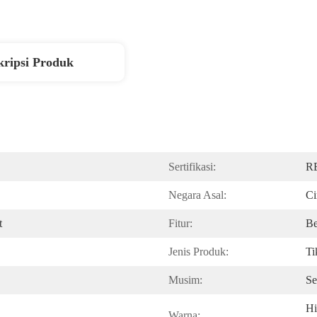
kripsi Produk
Sertifikasi:
R
Negara Asal:
Ci
t
Fitur:
Be
Jenis Produk:
Ti
Musim:
S
Hi
Warna: