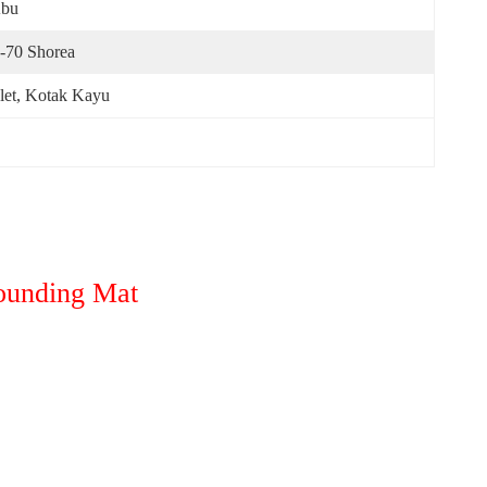
abu
-70 Shorea
let, Kotak Kayu
ounding Mat