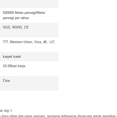
500000 Meter persegi/Meter
persegi per tahun
SGS, ROHS, CE
T/T, Western Union, Visa, dll., L/C
karpet karet
10-30hari kerja
Cina
an daya tahan dan umur panjang. peralatan kebugaran dirancang untuk menah