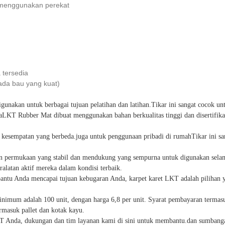
 menggunakan perekat
 tersedia
 ada bau yang kuat)
igunakan untuk berbagai tujuan pelatihan dan latihan.Tikar ini sangat cocok u
aLKT Rubber Mat dibuat menggunakan bahan berkualitas tinggi dan disertifi
sempatan yang berbeda.juga untuk penggunaan pribadi di rumahTikar ini sanga
permukaan yang stabil dan mendukung yang sempurna untuk digunakan selama l
alatan aktif mereka dalam kondisi terbaik.
antu Anda mencapai tujuan kebugaran Anda, karpet karet LKT adalah pilihan ya
nimum adalah 100 unit, dengan harga 6,8 per unit. Syarat pembayaran termasuk
masuk pallet dan kotak kayu.
LKT Anda, dukungan dan tim layanan kami di sini untuk membantu.dan sumban