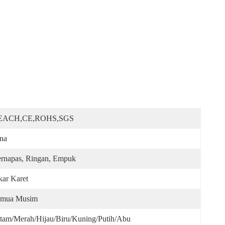
EACH,CE,ROHS,SGS
na
rnapas, Ringan, Empuk
kar Karet
emua Musim
tam/merah/hijau/biru/kuning/putih/abu 