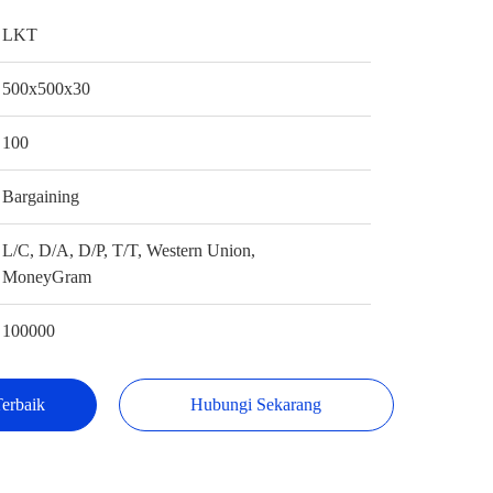
LKT
500x500x30
100
Bargaining
L/C, D/A, D/P, T/T, Western Union,
MoneyGram
100000
erbaik
Hubungi Sekarang