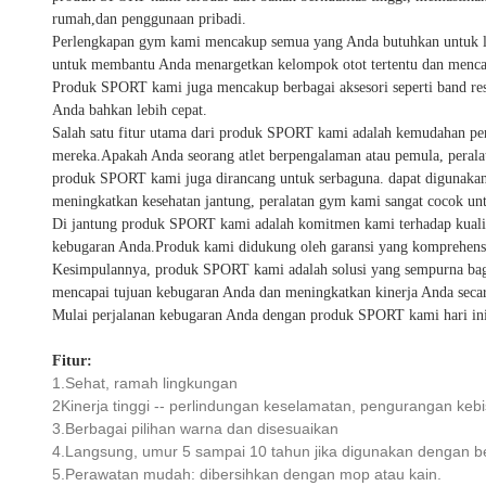
rumah,dan penggunaan pribadi.
Perlengkapan gym kami mencakup semua yang Anda butuhkan untuk lati
untuk membantu Anda menargetkan kelompok otot tertentu dan mencap
Produk SPORT kami juga mencakup berbagai aksesori seperti band res
Anda bahkan lebih cepat.
Salah satu fitur utama dari produk SPORT kami adalah kemudahan pe
mereka.Apakah Anda seorang atlet berpengalaman atau pemula, peral
produk SPORT kami juga dirancang untuk serbaguna. dapat digunakan
meningkatkan kesehatan jantung, peralatan gym kami sangat cocok un
Di jantung produk SPORT kami adalah komitmen kami terhadap kualita
kebugaran Anda.Produk kami didukung oleh garansi yang komprehensi
Kesimpulannya, produk SPORT kami adalah solusi yang sempurna bagi
mencapai tujuan kebugaran Anda dan meningkatkan kinerja Anda secar
Mulai perjalanan kebugaran Anda dengan produk SPORT kami hari in
Fitur:
1.Sehat, ramah lingkungan
2Kinerja tinggi -- perlindungan keselamatan, pengurangan kebi
3.Berbagai pilihan warna dan disesuaikan
4.Langsung, umur 5 sampai 10 tahun jika digunakan dengan b
5.Perawatan mudah: dibersihkan dengan mop atau kain.