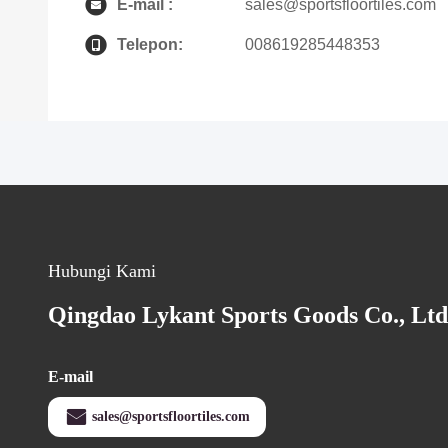
E-mail :
sales@sportsfloortiles.com
Telepon:
008619285448353
Hubungi Kami
Qingdao Lykant Sports Goods Co., Ltd
E-mail
sales@sportsfloortiles.com