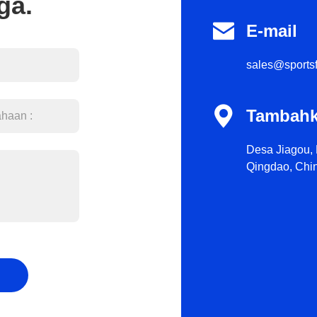
ga.

E-mail
sales@sportsf

Tambahk
Desa Jiagou, 
Qingdao, Chi