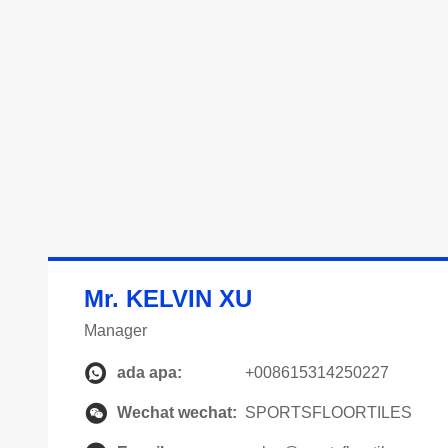
Mr. KELVIN XU
Manager
ada apa:
+008615314250227
Wechat wechat:
SPORTSFLOORTILES