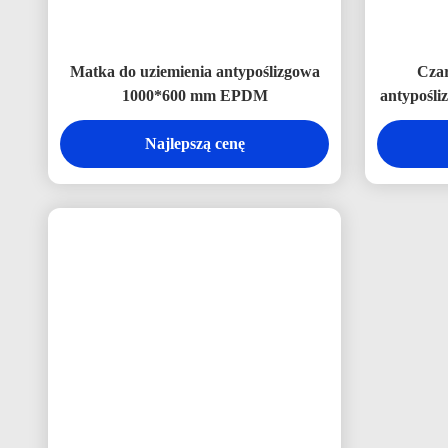
Matka do uziemienia antypoślizgowa
Cza
1000*600 mm EPDM
antypośli
podkładek
Najlepszą cenę