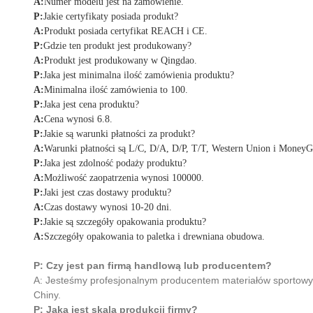
A:
Numer modelu jest na zamówienie.
P:
Jakie certyfikaty posiada produkt?
A:
Produkt posiada certyfikat REACH i CE.
P:
Gdzie ten produkt jest produkowany?
A:
Produkt jest produkowany w Qingdao.
P:
Jaka jest minimalna ilość zamówienia produktu?
A:
Minimalna ilość zamówienia to 100.
P:
Jaka jest cena produktu?
A:
Cena wynosi 6.8.
P:
Jakie są warunki płatności za produkt?
A:
Warunki płatności są L/C, D/A, D/P, T/T, Western Union i Money
P:
Jaka jest zdolność podaży produktu?
A:
Możliwość zaopatrzenia wynosi 100000.
P:
Jaki jest czas dostawy produktu?
A:
Czas dostawy wynosi 10-20 dni.
P:
Jakie są szczegóły opakowania produktu?
A:
Szczegóły opakowania to paletka i drewniana obudowa.
P: Czy jest pan firmą handlową lub producentem?
A: Jesteśmy profesjonalnym producentem materiałów sportowyc
Chiny.
P: Jaka jest skala produkcji firmy?