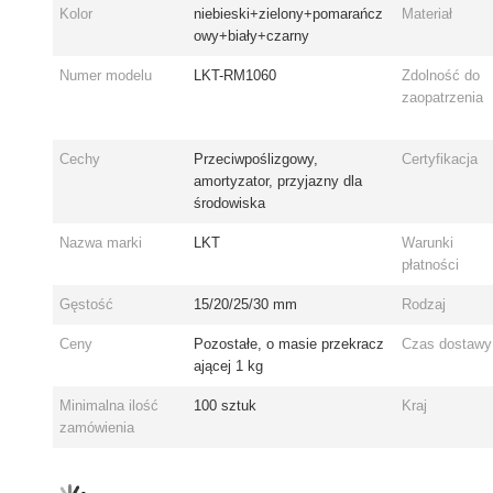
Kolor
niebieski+zielony+pomarańcz
Materiał
owy+biały+czarny
Numer modelu
LKT-RM1060
Zdolność do
zaopatrzenia
Cechy
Przeciwpoślizgowy,
Certyfikacja
amortyzator, przyjazny dla
środowiska
Nazwa marki
LKT
Warunki
płatności
Gęstość
15/20/25/30 mm
Rodzaj
Ceny
Pozostałe, o masie przekracz
Czas dostawy
ającej 1 kg
Minimalna ilość
100 sztuk
Kraj
zamówienia