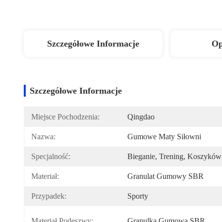
Szczegółowe Informacje
Op
Szczegółowe Informacje
Miejsce Pochodzenia:
Qingdao
Nazwa:
Gumowe Maty Siłowni
Specjalność:
Bieganie, Trening, Koszyków
Materiał:
Granulat Gumowy SBR
Przypadek:
Sporty
Materiał Podeszwy:
Granulka Gumowa SBR