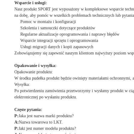
Wsparcie i usługi:
Nasz produkt SPORT jest wyposażony w kompleksowe wsparcie technicz
na dobę, aby pomóc w wszelkich problemach technicznych lub pytania
Pomoc w montażu i konfiguracji
Szkolenia i samouczki dotyczące produktów
Regularne aktualizacje oprogramowania i naprawy błędów
Wsparcie integracji sprzętu i oprogramowania
Usługi migracji danych i kopii zapasowych
Zobowiązujemy się zapewnić naszym klientom najwyższy poziom wspa
Opakowanie i wysyłka:
Opakowanie produktu:
W środku pudełka produkt będzie owinięty materiałami ochronnymi, aby
Wysyłka:
Po potwierdzeniu zamówienia przetworzymy i wysłamy produkt w ciąg
elektronicznej po wysłaniu produktu.
Częste pytania:
P:
Jaka jest nazwa marki produktu?
A:
Nazwa towarowa to LKT.
P:
Jaki jest numer modelu produktu?