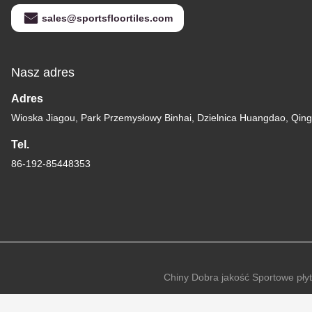
sales@sportsfloortiles.com
Nasz adres
Adres
Wioska Jiagou, Park Przemysłowy Binhai, Dzielnica Huangdao, Qin
Tel.
86-192-85448353
Chiny Dobra jakość Sportowe pły