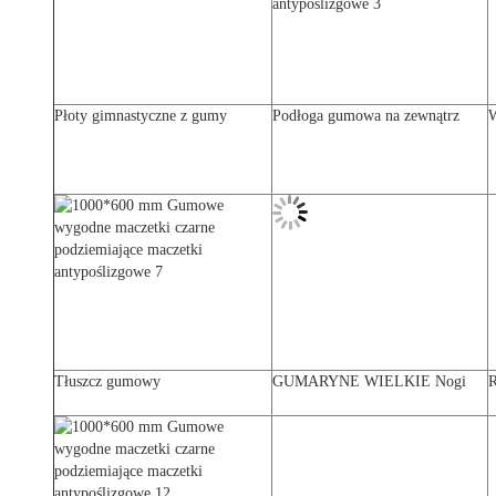
Płoty gimnastyczne z gumy
Podłoga gumowa na zewnątrz
W
Tłuszcz gumowy
GUMARYNE WIELKIE Nogi