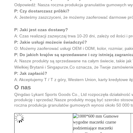
Odpowiedź: Nasza roczna produkcja granulatów gumowych wyn
P: Czy dostarczasz próbki?
A: Jesteśmy zaszczyceni, że możemy zaoferować darmowe prób
P: Jaki jest czas dostawy?
A: Czas realizacji zazwyczaj trwa 10-20 dni, zależy od ilości i p
P: Jakie usługi możecie świadczyć?
O: Możemy zaoferować usługi OEM i ODM, kolor, rozmiar, paki
P: Do jakich krajów są sprzedawane i czy istnieją zagran
A: Nasze produkty są sprzedawane na całym świecie, takie jak
Wielkiej Brytanii i Singapurze,Co oznacza, że Twoje zamówie
P: Jak zapłacić?
A: Akceptujemy T / T z góry, Western Union, karty kredytowe it
O nas
Qingdao Lykant Sports Goods Co., Ltd rozpoczęła działalność 
produkcję i sprzedaż.Nasze produkty mogą być szeroko stosowa
roczna produkcja granulatów gumowych wynosi około 50 000 t