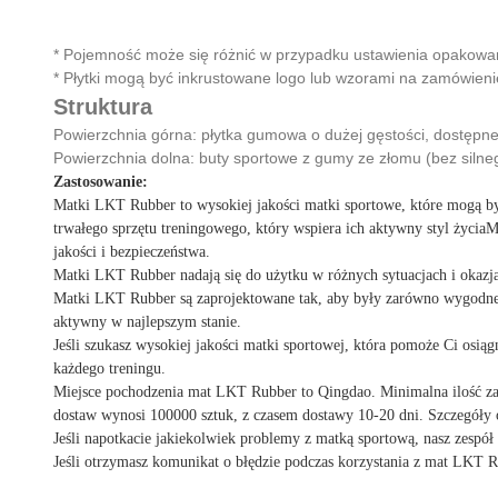
* Pojemność może się różnić w przypadku ustawienia opakowa
* Płytki mogą być inkrustowane logo lub wzorami na zamówieni
Struktura
Powierzchnia górna: płytka gumowa o dużej gęstości, dostępne
Powierzchnia dolna: buty sportowe z gumy ze złomu (bez siln
Zastosowanie:
Matki LKT Rubber to wysokiej jakości matki sportowe, które mogą być
trwałego sprzętu treningowego, który wspiera ich aktywny styl życi
jakości i bezpieczeństwa.
Matki LKT Rubber nadają się do użytku w różnych sytuacjach i okazjac
Matki LKT Rubber są zaprojektowane tak, aby były zarówno wygodne, j
aktywny w najlepszym stanie.
Jeśli szukasz wysokiej jakości matki sportowej, która pomoże Ci osią
każdego treningu.
Miejsce pochodzenia mat LKT Rubber to Qingdao. Minimalna ilość zam
dostaw wynosi 100000 sztuk, z czasem dostawy 10-20 dni. Szczegóły 
Jeśli napotkacie jakiekolwiek problemy z matką sportową, nasz zespół
Jeśli otrzymasz komunikat o błędzie podczas korzystania z mat LKT R