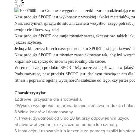
Nasz produkt SPORT jest wykonany z wysokiej jakości materiałów, zap
Nasz asortyment sprzętu do siłowni zawiera wszystko, czego potrzebu
swoje cele fitness szybciej.
Nasz produkt SPORT obejmuje również szereg akcesoriów, takich jak p
jeszcze szybciej.
Jedną z kluczowych cech naszego produktu SPORT jest jego łatwość uż
Nasz produkt SPORT jest również zaprojektowany tak, aby był wszech
krążeniaNasz sprzęt do siłowni jest idealny dla ciebie.
W sercu naszego produktu SPORT leży nasze zaangażowanie w jakość.
Podsumowując, nasz produkt SPORT jest idealnym rozwiązaniem dla ka
fitness i poprawić ogólną wydajnośćNiezależnie od tego, czy jesteś po
Charakterystyka:
1Zdrowe, przyjazne dla środowiska
2Wysoka wydajność - ochrona bezpieczeństwa, redukcja hałasu
3.Wiele kolorów i dostosowany
4.Trwałe, żywotność od 5 do 10 lat przy odpowiednim użyciu
5Łatwe w utrzymaniu: czyszczone mopem lub szmatą.
6.Instalacja: Luzowanie lub łączenie za pomocą szpilki lub sto