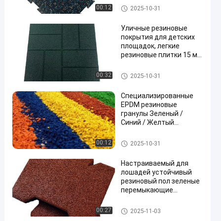
Плитки для спортивных поло
00:12
2025-10-31
в
Уличные резиновые
покрытия для детских
площадок, легкие
резиновые плитки 15 мм
20 мм 25 мм 30 мм 40 мм
50 мм
Наружные резиновые полы
00:32
2025-10-31
Специализированные
EPDM резиновые
гранулы Зеленый /
Синий / Желтый
резиновые гранулы для
игровой площадки
Зерно EPDM резиновое
00:12
2025-10-31
Настраиваемый для
лошадей устойчивый
резиновый пол зеленые
перемыкающие
резиновые мостовые
для лошадиных
Подъемные резиновые полы
00:27
2025-11-03
конюшен