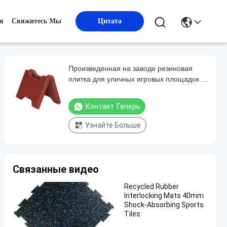
я
Свяжитесь Мы
Цитата
Произведенная на заводе резиновая
плитка для уличных игровых площадок в
форме косточки для собак, прочный
резиновый коврик для фитнеса для
Контакт Теперь
упражнений и отдыха
Узнайте Больше
Связанные видео
Recycled Rubber
Interlocking Mats 40mm
Shock-Absorbing Sports
Tiles