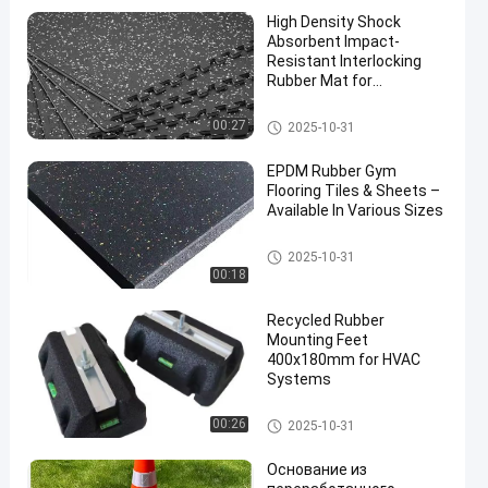
High Density Shock
Absorbent Impact-
Resistant Interlocking
Rubber Mat for
Professional Gym
Flooring
Замыкающий резиновый ко
00:27
2025-10-31
врик
EPDM Rubber Gym
Flooring Tiles & Sheets –
Available In Various Sizes
Плитки для спортивных поло
2025-10-31
в
00:18
Recycled Rubber
Mounting Feet
400x180mm for HVAC
Systems
Поправи ногу.
00:26
2025-10-31
Основание из