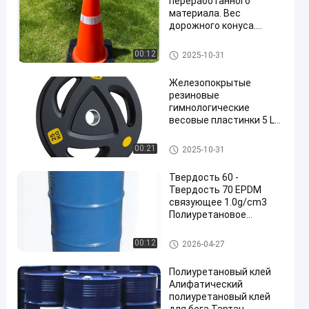
переработанного
материала. Вес
дорожного конуса.
Штабелируемая
конструкция основания.
Масса конуса движения
00:12
2025-10-31
Высококачественное
резиновое основание
Железопокрытые
резиновые
гимнологические
весовые пластинки 5 LB
10 LB 25 LB 35 LB 45 LB
Три-прицепные весовые
резиновые плиты веса
00:21
2025-10-31
пластинки
Твердость 60 -
Твердость 70 EPDM
связующее 1.0g/cm3
Полиуретановое
связующее для каучука
клей pu
00:12
2026-04-27
Полиуретановый клей
Алифатический
полиуретановый клей