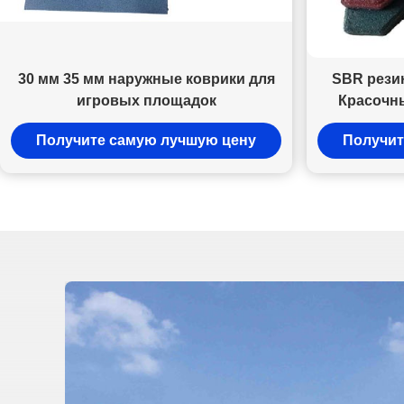
30 мм 35 мм наружные коврики для
SBR рези
игровых площадок
Красочн
а
Получите самую лучшую цену
Получит