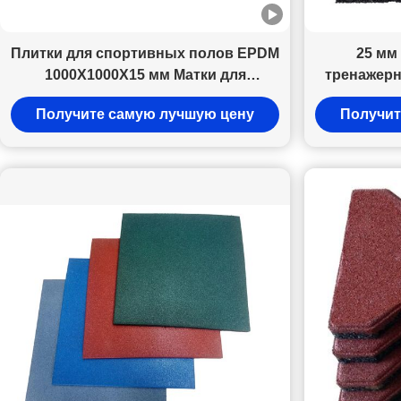
Плитки для спортивных полов EPDM
25 мм
1000X1000X15 мм Матки для
тренажерн
спортивных полов из резины
черные
Получите самую лучшую цену
Получит
коврик