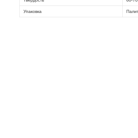
Твердость
60-70
Упаковка
Пали