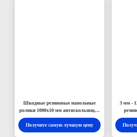
Шкодные резиновые напольные
3 мм - 
ролики 1000х10 мм антискользящие
резин
резиновые матовые ролики
Получите самую лучшую цену
Получ