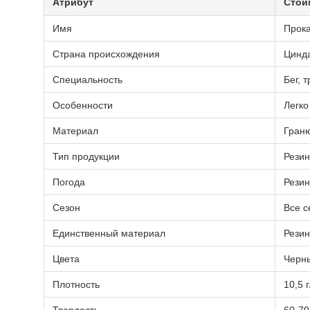
Атрибут
Стои
Имя
Прока
Страна происхождения
Цинд
Специальность
Бег, 
Особенности
Легко
Материал
Гран
Тип продукции
Резин
Погода
Резин
Сезон
Все с
Единственный материал
Рези
Цвета
Черны
Плотность
10,5 