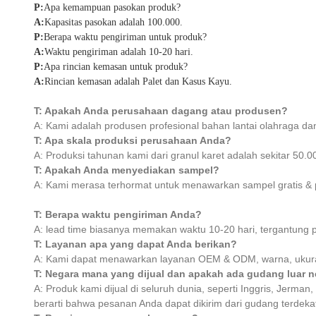
P:
Apa kemampuan pasokan produk?
A:
Kapasitas pasokan adalah 100.000.
P:
Berapa waktu pengiriman untuk produk?
A:
Waktu pengiriman adalah 10-20 hari.
P:
Apa rincian kemasan untuk produk?
A:
Rincian kemasan adalah Palet dan Kasus Kayu.
T: Apakah Anda perusahaan dagang atau produsen?
A: Kami adalah produsen profesional bahan lantai olahraga dan
T: Apa skala produksi perusahaan Anda?
A: Produksi tahunan kami dari granul karet adalah sekitar 50.
T: Apakah Anda menyediakan sampel?
A: Kami merasa terhormat untuk menawarkan sampel gratis & p
T: Berapa waktu pengiriman Anda?
A: lead time biasanya memakan waktu 10-20 hari, tergantung 
T: Layanan apa yang dapat Anda berikan?
A: Kami dapat menawarkan layanan OEM & ODM, warna, ukuran
T: Negara mana yang dijual dan apakah ada gudang luar n
A: Produk kami dijual di seluruh dunia, seperti Inggris, Jerma
berarti bahwa pesanan Anda dapat dikirim dari gudang terde