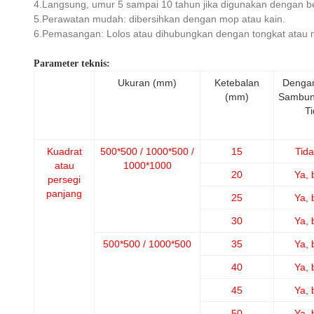
4.Langsung, umur 5 sampai 10 tahun jika digunakan dengan b
5.Perawatan mudah: dibersihkan dengan mop atau kain.
6.Pemasangan: Lolos atau dihubungkan dengan tongkat atau
Parameter teknis:
Ukuran (mm)
Ketebalan
Dengan
(mm)
Sambun
T
Kuadrat
500*500 / 1000*500 /
15
Tid
atau
1000*1000
20
Ya, 
persegi
panjang
25
Ya, 
30
Ya, 
500*500 / 1000*500
35
Ya, 
40
Ya, 
45
Ya, 
50
Ya, 