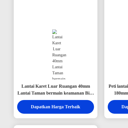
Lantai Karet Luar Ruangan 40mm
Peti lant
Lantai Taman bermain keamanan Biru
180mm*
/ Hijau
Dapatkan Harga Terbaik
Da