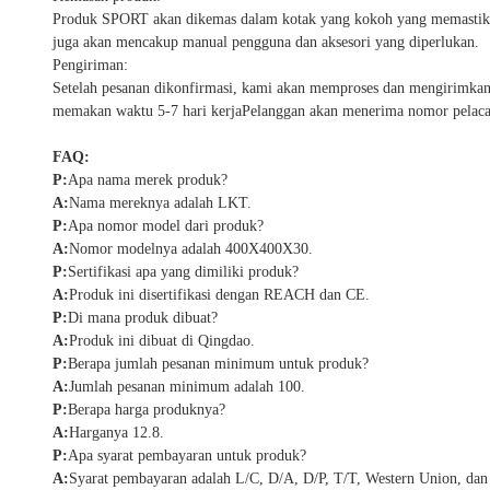
Produk SPORT akan dikemas dalam kotak yang kokoh yang memastikan 
juga akan mencakup manual pengguna dan aksesori yang diperlukan.
Pengiriman:
Setelah pesanan dikonfirmasi, kami akan memproses dan mengirimkan 
memakan waktu 5-7 hari kerjaPelanggan akan menerima nomor pelacak
FAQ:
P:
Apa nama merek produk?
A:
Nama mereknya adalah LKT.
P:
Apa nomor model dari produk?
A:
Nomor modelnya adalah 400X400X30.
P:
Sertifikasi apa yang dimiliki produk?
A:
Produk ini disertifikasi dengan REACH dan CE.
P:
Di mana produk dibuat?
A:
Produk ini dibuat di Qingdao.
P:
Berapa jumlah pesanan minimum untuk produk?
A:
Jumlah pesanan minimum adalah 100.
P:
Berapa harga produknya?
A:
Harganya 12.8.
P:
Apa syarat pembayaran untuk produk?
A:
Syarat pembayaran adalah L/C, D/A, D/P, T/T, Western Union, d