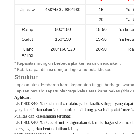
Jig-saw
450*450 / 980*980
15
Ya, 
20
Ya, 
Ramp
500*150
15-50
Ya kecu
Sudut
150*150
15-50
Ya kecu
Tulang
200*160*120
20-50
Tid
Anjing
* Kapasitas mungkin berbeda jika kemasan disesuaikan.
* Kotak dapat dihiasi dengan logo atau pola khusus.
Struktur
Lapisan atas: lembaran karet kepadatan tinggi, berbagai warna
Lapisan bawah: sepatu olahraga kelas atas karet bekas (tidak
Aplikasi:
LKT 400X400X30 adalah tikar olahraga berkualitas tinggi yang dapat d
yang handal dan tahan lama untuk mendukung gaya hidup aktif mere
kualitas dan keselamatan tertinggi.
LKT 400X400X30 cocok untuk digunakan dalam berbagai skenario dan k
peregangan, dan bentuk latihan lainnya.