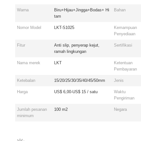
Warna
Biru+Hijau+Jingga+Bodas+ Hi
Bahan
tam
Nomor Model
LKT-S1025
Kemampuan
Penyediaan
Fitur
Anti slip, penyerap kejut,
Sertifikasi
ramah lingkungan
Nama merek
LKT
Ketentuan
Pembayaran
Ketebalan
15/20/25/30/35/40/45/50mm
Jenis
Harga
US$ 6,00-US$ 15 / satu
Waktu
Pengiriman
Jumlah pesanan
100 m2
Negara
minimum