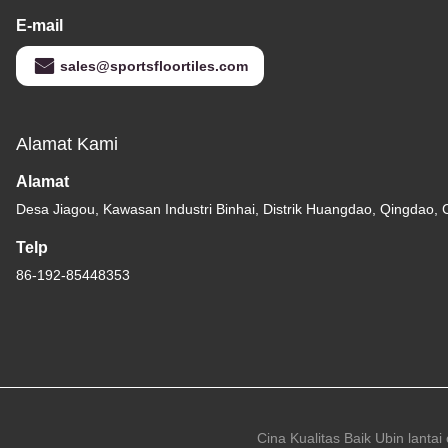
E-mail
sales@sportsfloortiles.com
Alamat Kami
Alamat
Desa Jiagou, Kawasan Industri Binhai, Distrik Huangdao, Qingdao, 
Telp
86-192-85448353
Cina Kualitas Baik Ubin lanta