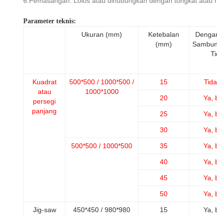
6.Pemasangan: Lolos atau dihubungkan dengan tongkat atau
Parameter teknis:
Ukuran (mm)
Ketebalan
Dengan
(mm)
Sambun
T
Kuadrat
500*500 / 1000*500 /
15
Tid
atau
1000*1000
20
Ya, 
persegi
panjang
25
Ya, 
30
Ya, 
500*500 / 1000*500
35
Ya, 
40
Ya, 
45
Ya, 
50
Ya, 
Jig-saw
450*450 / 980*980
15
Ya, 