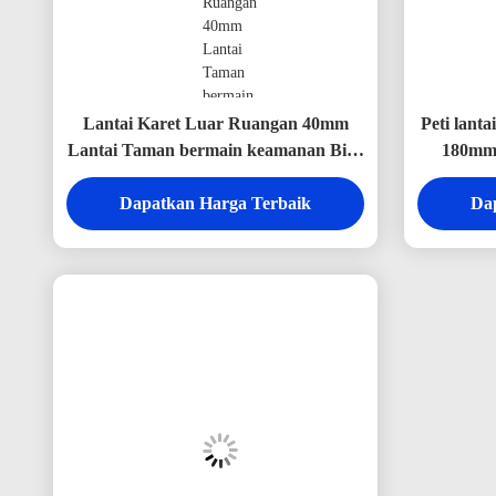
Lantai Karet Luar Ruangan 40mm
Peti lant
Lantai Taman bermain keamanan Biru
180mm*
/ Hijau
Dapatkan Harga Terbaik
Da