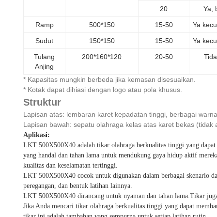
20
Ya, 
Ramp
500*150
15-50
Ya kecu
Sudut
150*150
15-50
Ya kecu
Tulang
200*160*120
20-50
Tid
Anjing
* Kapasitas mungkin berbeda jika kemasan disesuaikan.
* Kotak dapat dihiasi dengan logo atau pola khusus.
Struktur
Lapisan atas: lembaran karet kepadatan tinggi, berbagai warna
Lapisan bawah: sepatu olahraga kelas atas karet bekas (tidak
Aplikasi:
LKT 500X500X40 adalah tikar olahraga berkualitas tinggi yang dapat d
yang handal dan tahan lama untuk mendukung gaya hidup aktif mere
kualitas dan keselamatan tertinggi.
LKT 500X500X40 cocok untuk digunakan dalam berbagai skenario dan k
peregangan, dan bentuk latihan lainnya.
LKT 500X500X40 dirancang untuk nyaman dan tahan lama.Tikar juga mu
Jika Anda mencari tikar olahraga berkualitas tinggi yang dapat mem
tikar ini adalah tambahan yang sempurna untuk setiap latihan rutin.