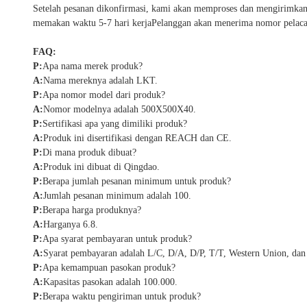
Setelah pesanan dikonfirmasi, kami akan memproses dan mengirimkan 
memakan waktu 5-7 hari kerjaPelanggan akan menerima nomor pelacak
FAQ:
P:
Apa nama merek produk?
A:
Nama mereknya adalah LKT.
P:
Apa nomor model dari produk?
A:
Nomor modelnya adalah 500X500X40.
P:
Sertifikasi apa yang dimiliki produk?
A:
Produk ini disertifikasi dengan REACH dan CE.
P:
Di mana produk dibuat?
A:
Produk ini dibuat di Qingdao.
P:
Berapa jumlah pesanan minimum untuk produk?
A:
Jumlah pesanan minimum adalah 100.
P:
Berapa harga produknya?
A:
Harganya 6.8.
P:
Apa syarat pembayaran untuk produk?
A:
Syarat pembayaran adalah L/C, D/A, D/P, T/T, Western Union, d
P:
Apa kemampuan pasokan produk?
A:
Kapasitas pasokan adalah 100.000.
P:
Berapa waktu pengiriman untuk produk?