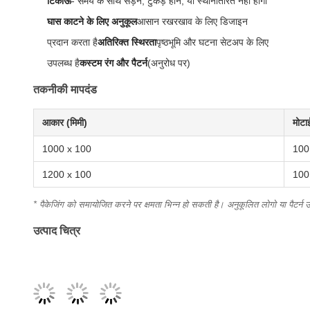
टिकाऊ
- समय के साथ सड़ने, टुकड़े होने, या स्थानांतरित नहीं होगा
घास काटने के लिए अनुकूल
आसान रखरखाव के लिए डिजाइन
प्रदान करता है
अतिरिक्त स्थिरता
पृष्ठभूमि और घटना सेटअप के लिए
उपलब्ध है
कस्टम रंग और पैटर्न
(अनुरोध पर)
तकनीकी मापदंड
आकार (मिमी)
मोटा
1000 x 100
100
1200 x 100
100
* पैकेजिंग को समायोजित करने पर क्षमता भिन्न हो सकती है। अनुकूलित लोगो या पैटर्न उ
उत्पाद चित्र