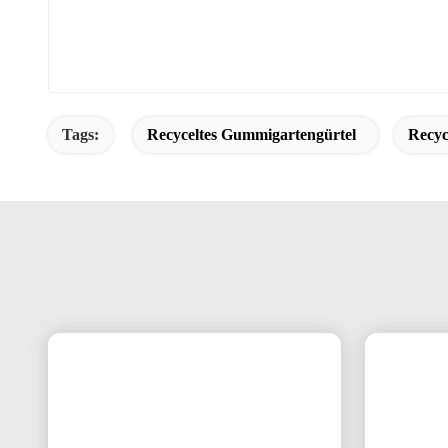
Tags:
Recyceltes Gummigartengürtel
Recyc