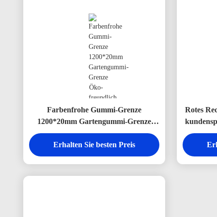
Farbenfrohe Gummi-Grenze
Rotes Re
1200*20mm Gartengummi-Grenze
kundensp
Öko-freundlich
Erhalten Sie besten Preis
Erh