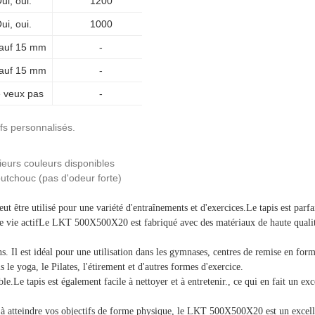
ui, oui.
1200
ui, oui.
1000
sauf 15 mm
-
sauf 15 mm
-
 veux pas
-
fs personnalisés.
ieurs couleurs disponibles
tchouc (pas d'odeur forte)
être utilisé pour une variété d'entraînements et d'exercices.Le tapis est parfai
de vie actifLe LKT 500X500X20 est fabriqué avec des matériaux de haute qualit
Il est idéal pour une utilisation dans les gymnases, centres de remise en forme 
s le yoga, le Pilates, l'étirement et d'autres formes d'exercice.
Le tapis est également facile à nettoyer et à entretenir., ce qui en fait un ex
r à atteindre vos objectifs de forme physique, le LKT 500X500X20 est un excellen