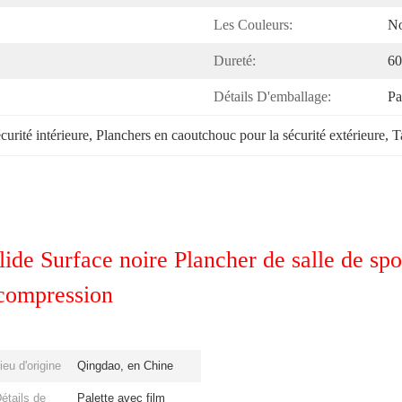
Les Couleurs:
No
Dureté:
60
Détails D'emballage:
Pa
urité intérieure
, 
Planchers en caoutchouc pour la sécurité extérieure
, 
T
ide Surface noire Plancher de salle de spor
 compression
ieu d'origine
Qingdao, en Chine
étails de
Palette avec film