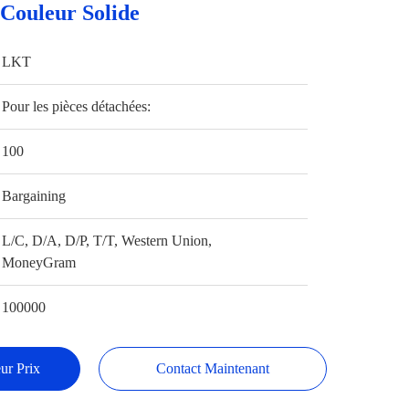
Couleur Solide
LKT
Pour les pièces détachées:
100
Bargaining
L/C, D/A, D/P, T/T, Western Union,
MoneyGram
100000
ur Prix
Contact Maintenant