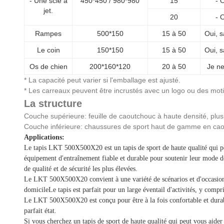
- Une scie à
450*450 / 980*980
15
- O
jet.
20
- O
Rampes
500*150
15 à 50
Oui, 
Le coin
150*150
15 à 50
Oui, 
Os de chien
200*160*120
20 à 50
Je ne
* La capacité peut varier si l'emballage est ajusté.
* Les carreaux peuvent être incrustés avec un logo ou des moti
La structure
Couche supérieure: feuille de caoutchouc à haute densité, plus
Couche inférieure: chaussures de sport haut de gamme en caou
Applications:
Le tapis LKT 500X500X20 est un tapis de sport de haute qualité qui peut 
équipement d'entraînement fiable et durable pour soutenir leur mode 
de qualité et de sécurité les plus élevées.
Le LKT 500X500X20 convient à une variété de scénarios et d'occasions. 
domicileLe tapis est parfait pour un large éventail d'activités, y compri
Le LKT 500X500X20 est conçu pour être à la fois confortable et durable.
parfait état.
Si vous cherchez un tapis de sport de haute qualité qui peut vous aide