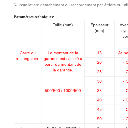
6- Installation: détachement ou raccordement par étriers ou util
Paramètres techniques:
Taille (mm)
Épaisseur
Avec
(mm)
sys
co
Carré ou
Le montant de la
15
Je ne
rectangulaire
garantie est calculé à
20
- O
partir du montant de
la garantie.
25
- O
30
- O
500*500 / 1000*500
35
- O
40
- O
45
- O
50
- O