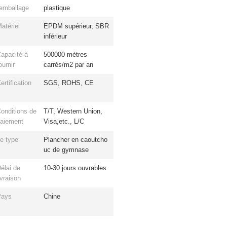
'emballage
plastique
atériel
EPDM supérieur, SBR
inférieur
apacité à
500000 mètres
ournir
carrés/m2 par an
ertification
SGS, ROHS, CE
onditions de
T/T, Western Union,
aiement
Visa,etc., L/C
e type
Plancher en caoutcho
uc de gymnase
élai de
10-30 jours ouvrables
ivraison
Pays
Chine