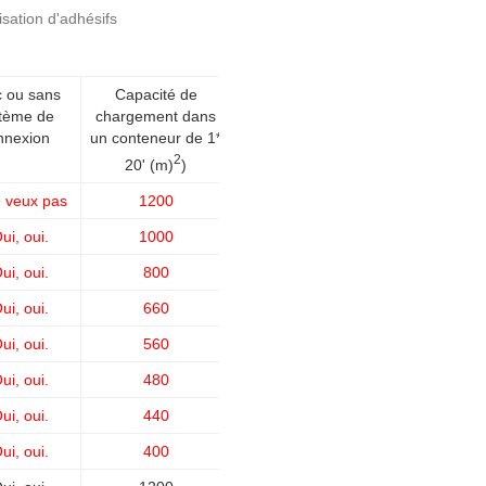
isation d'adhésifs
 ou sans
Capacité de
tème de
chargement dans
nnexion
un conteneur de 1*
2
20' (m)
)
 veux pas
1200
ui, oui.
1000
ui, oui.
800
ui, oui.
660
ui, oui.
560
ui, oui.
480
ui, oui.
440
ui, oui.
400