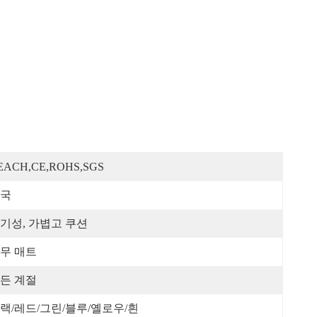
EACH,CE,ROHS,SGS
국
기성, 가볍고 쿠션
무 매트
든 계절
랙/레드/그린/블루/옐로우/흰