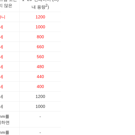
지 않은
2
내 용량
)
아니
1200
네
1000
네
800
네
660
네
560
네
480
네
440
네
400
네
1200
네
1000
mm를
-
외하면
mm를
-