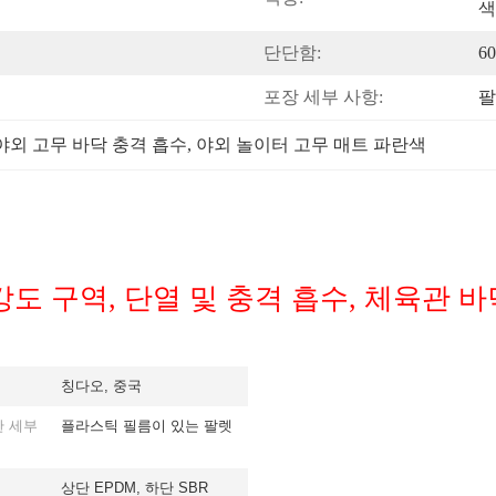
색
단단함:
60
포장 세부 사항:
팔
야외 고무 바닥 충격 흡수
, 
야외 놀이터 고무 매트 파란색
강도 구역, 단열 및 충격 흡수, 체육관 바
칭다오, 중국
한 세부
플라스틱 필름이 있는 팔렛
상단 EPDM, 하단 SBR