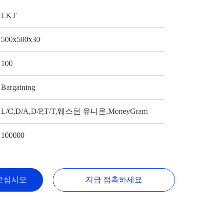
LKT
500x500x30
100
Bargaining
L/C,D/A,D/P,T/T,웨스턴 유니온,MoneyGram
100000
으십시오
지금 접촉하세요