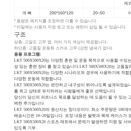
제
개 뼈
200*160*120
20~50
* 용량은 패키지를 조정하면 다를 수 있습니다.
* 타일에는 사용자 지정 로고 또는 패턴이 삽입 될 수 있습니다.
구조
상층: 고밀도 고무 엽, 여러 가지 색상이 제공됩니다.
하단층: 고품질 운동화 스카프 고무 (강한 냄새가 없다)
응용 프로그램:
LKT 500X500X20는 다양한 훈련 및 운동 목적으로 사용할 
성 있는 훈련 장비 를 찾고 있습니다.LKT 500X500X20는 
LKT 500X500X20는 다양한 시나리오와 경우에 사용하기에 
다양한 운동에 적합합니다.
LKT 500X500X20는 편안하고 내구성이 뛰어나도록 설계되었
를 최고 상태로 유지하려는 사람들에게 좋은 선택입니다.
당신이 당신의 피트니스 목표를 달성하는 데 도움이 될 수 있는 고
벽한 추가입니다.
LKT 500X500X20의 원산지는 칭다오이다. 최소 주문량은 100개이
배송시간은 10~20일입니다. 포장 내용은 팔렛과 목재 케이스가 
LKT 500X500X20 스포츠 매트에서 문제가 발생하면 지원 및
있도록 기부.