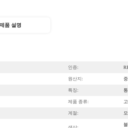
제품 설명
인증:
R
원산지:
중
특징:
통
제품 종류:
고
계절:
모
블
색상: