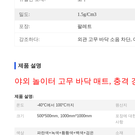
밀도:
1.5g/cm3
포장:
팔레트
강조하다:
외관 고무 바닥 소음 차단
, 
제품 설명
야외 놀이터 고무 바닥 매트, 충격 
제품 설명:
온도
-40°C에서 100°C까지
원산지
크기
500*500mm, 1000mm*1000mm
포장에 대
사항
색상
파란색+녹색+황황색+백색+검은
소재