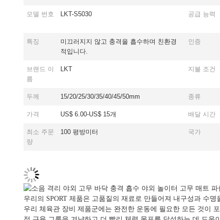
모델 번호
LKT-S5030
공급 능력
특징
미끄러지지 않고 충격을 흡수하며 친환경
인증
적입니다.
브랜드 이
LKT
지불 조건
름
두께
15/20/25/30/35/40/45/50mm
종류
가격
US$ 6.00-US$ 15개
배달 시간
최소 주문
100 평방미터
국가
량
우리의 SPORT 제품은 고품질의 재료로 만들어져 내구성과 수명
우리 체육관 장비 제품군에는 완전한 운동에 필요한 모든 것이 포
정 근육 그룹을 겨냥하고 더 빨리 체력 목표를 달성하는 데 도움