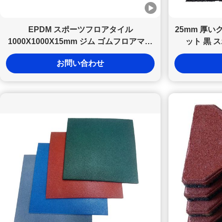
EPDM スポーツフロアタイル
25mm 厚い
1000X1000X15mm ジム ゴムフロアマッ
ット 黒 
ト 透気
お問い合わせ