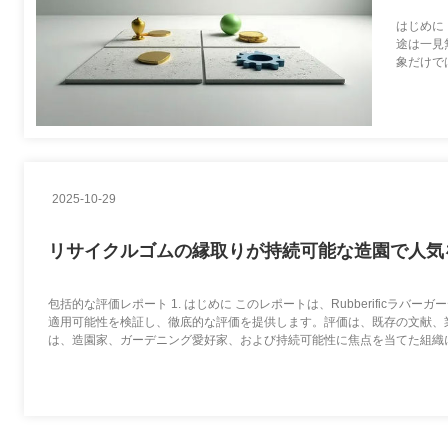
1mm - 4mm SBR ゴム粒 環境に優しい 人工草ゴムペレッ
はじめに
途は一見
多サイズ アストロ・ガーフ・ゴム・ペレット レッド・
象だけで
的な視点
1mm - 4mm SBR ゴム粒 紫 / 白 ゴムペレット 人工草用
SBR 樹脂ペレット 防滑タイヤ ゴム粉々 多種サイズ
3mm - 5mm SBRゴム粒 ブラックタイヤ 遊び場用ゴム粉
2025-10-29
カスタマイズされたリサイクルゴム マルチ 多サイズ タ
リサイクルゴムの縁取りが持続可能な造園で人気
エコフレンドリー SBR ゴム粒 オーダーメイド 人工草 ゴ
包括的な評価レポート 1. はじめに このレポートは、Rubberific
適用可能性を検証し、徹底的な評価を提供します。評価は、既存の文献、
環境に優しいPU粘着 白色液体ポリウレタン粘着剤 カス
は、造園家、ガーデニング愛好家、および持続可能性に焦点を当てた組織に
おいて、エッジングは単なる物理的な障壁以上の複数の目的を果たします。
硬さ60 - 硬さ70 EPDM結合剤 1.0g/cm3 ポリウレタン
パーソナライズされたPU粘着剤 硬さ60 - 硬さ70 プ