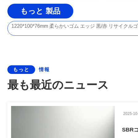
もっと 製品
1220*100*76mm 柔らかいゴム エッジ 黒/赤 リサイクル
1mm - 4mm 割れゴムペレット 衝撃吸収 ゴム割れ粒
青/紫色のEPDM粒 2mm - 5mm 遊び場用ゴム粉々
パーソナライズされたEPDMゴム粒 1mm - 4mm / 3mm 
もっと
情報
3mm - 5mm EPDMゴム粒 防滑型SBRゴム粒 屋外遊び場
最も最近のニュース
環境に優しい小粒 ゴム粒 防音 色のゴム粒 青
滑り防止 リサイクルゴム 断片 防音 EPDM ゴム粒子 黄色
アスリート・ランウェイ EPDM ゴム粒 2mm - 4mm カ
2025-10
環境に優しいカーペット Granules オレンジ / ブルー フロア Gran
SB