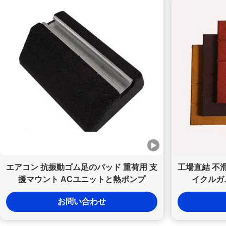
エアコン 抗振動ゴム足のパッド 重荷用 支
工場直結 不
援マウント ACユニットと熱ポンプ
イクルガ
お問い合わせ
パーソナライズされたPU粘着剤 硬さ60 - 硬さ70 プ
カスタマイズされたリサイクルゴム ランドスケープ エッジ 12