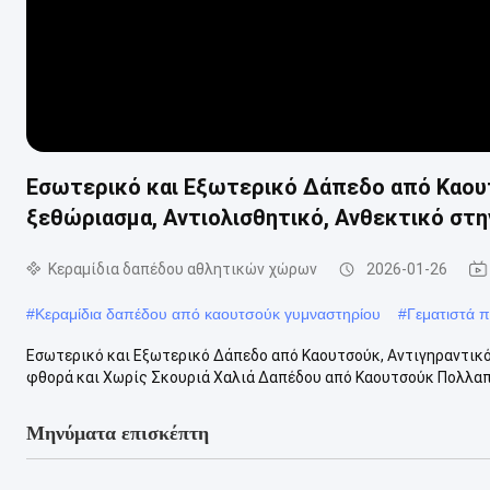
Εσωτερικό και Εξωτερικό Δάπεδο από Καουτ
ξεθώριασμα, Αντιολισθητικό, Ανθεκτικό στη
Κεραμίδια δαπέδου αθλητικών χώρων
2026-01-26
#
Κεραμίδια δαπέδου από καουτσούκ γυμναστηρίου
#
Γεματιστά 
Εσωτερικό και Εξωτερικό Δάπεδο από Καουτσούκ, Αντιγηραντικό,
φθορά και Χωρίς Σκουριά Χαλιά Δαπέδου από Καουτσούκ Πολλαπλ
Μηνύματα επισκέπτη